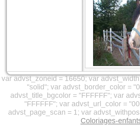
var advst_zoneid = 16650; var advst_width 
"solid"; var advst_border_color = "
advst_title_bgcolor = "FFFFFF"; var adv
"FFFFFF"; var advst_url_color = "00
advst_page_scan = 1; var advst_withpos 
Coloriages-enfan